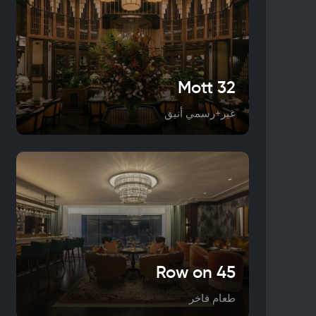
Mott 32
غير+رسمي أنيق
Row on 45
طعام فاخر