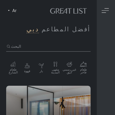
Ar
أفضل المطاعم
دبي
البحث
طعام
غير رسمي
مقهى
طعام
بار
قهوة
فاخر
أنيق
المدينة
الشارع