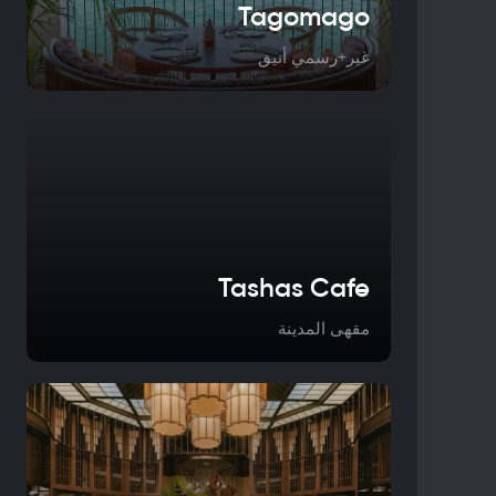
Tagomago
غير+رسمي أنيق
Tashas Cafe
مقهى المدينة