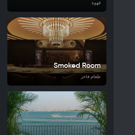
قهوة
Smoked Room
طعام فاخر