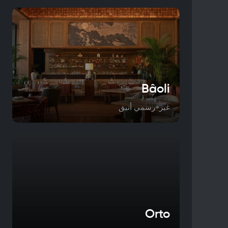
Bâoli
غير+رسمي أنيق
Orto