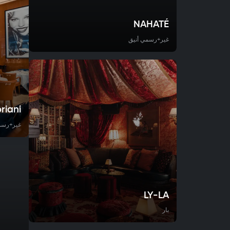
NAHATÉ
غير+رسمي أنيق
riani
غير+رسم
LY-LA
بار