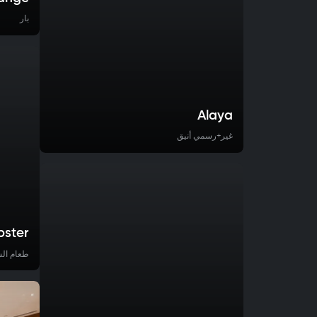
بار
Alaya
غير+رسمي أنيق
bster
طعام ال