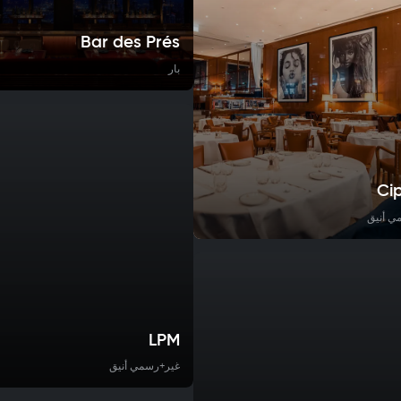
Bar des Prés
بار
Cip
ي أنيق
LPM
غير+رسمي أنيق