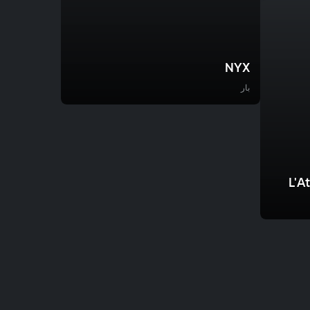
NYX
بار
L'A