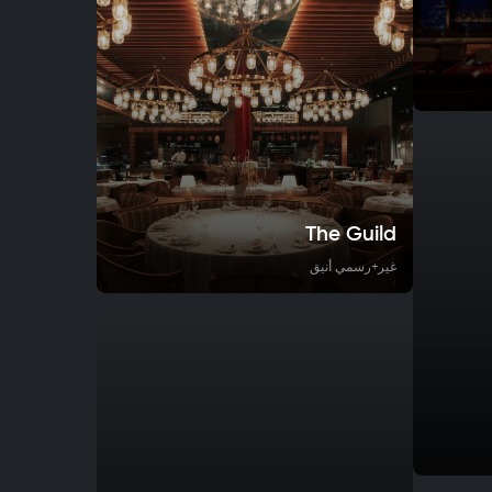
The Guild
غير+رسمي أنيق