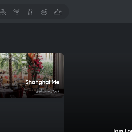
Shanghai Me
غير+رسمي أنيق
Jass L