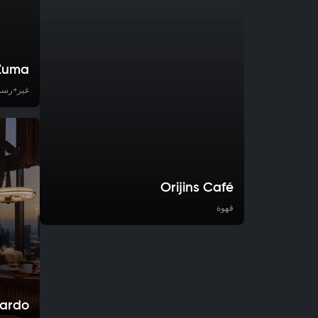
Zuma
غير+رسم
Orijins Café
قهوة
pardo