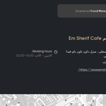
Download
Food Men
Em S
Working hours:
فلي ، منزل داون تاون باي فيدا
الاثنين - الأحد: 10:00–02:00
ي
+9
https://www.emshe