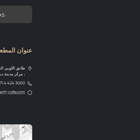
u
عنوان المطعم herif Cafe
طابق اللوبي الس
، مركز مدينة دب
71 4 424 3000
rif-cafe.com/