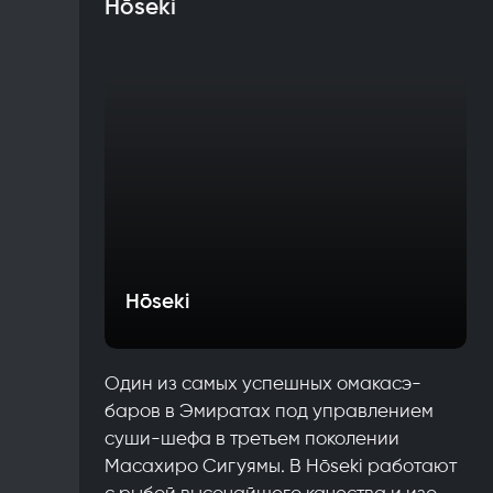
Hōseki
Hōseki
Один из самых успешных омакасэ-
баров в Эмиратах под управлением
суши-шефа в третьем поколении
Масахиро Сигуямы. В Hōseki работают
с рыбой высочайшего качества и изо