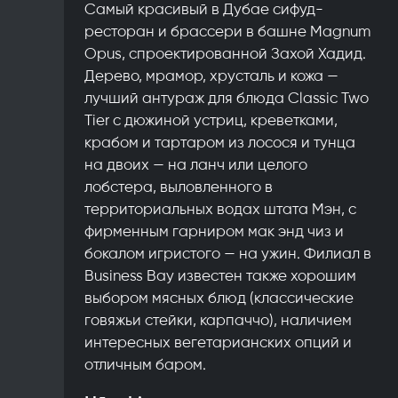
Самый красивый в Дубае сифуд-
ресторан и брассери в башне Magnum
Opus, спроектированной Захой Хадид.
Дерево, мрамор, хрусталь и кожа —
лучший антураж для блюда Classic Two
Tier с дюжиной устриц, креветками,
крабом и тартаром из лосося и тунца
на двоих — на ланч или целого
лобстера, выловленного в
территориальных водах штата Мэн, с
фирменным гарниром мак энд чиз и
бокалом игристого — на ужин. Филиал в
Business Bay известен также хорошим
выбором мясных блюд (классические
говяжьи стейки, карпаччо), наличием
интересных вегетарианских опций и
отличным баром.