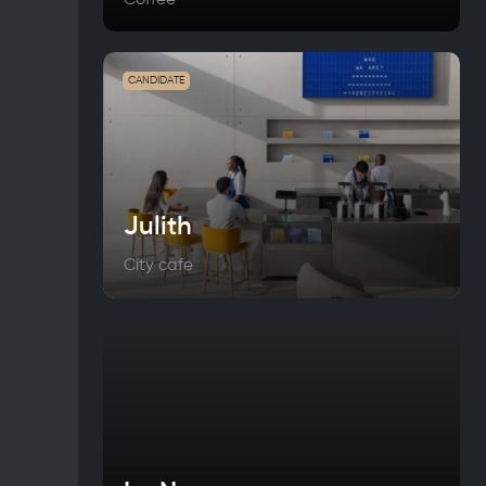
CANDIDATE
Julith
City cafe