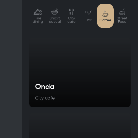
Fine
Smart
City
Street
Bar
Coffee
dining
casual
cafe
Food
Onda
City cafe