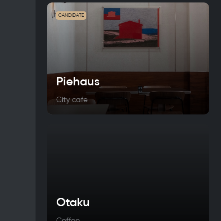
CANDIDATE
Piehaus
City cafe
Otaku
Coffee