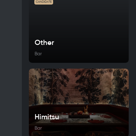
CANDIDATE
Other
Bar
Himitsu
Bar