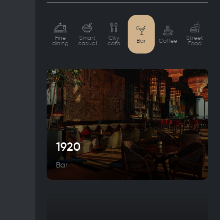
Fine
Smart
City
Street
Bar
Coffee
dining
casual
cafe
Food
1920
Bar