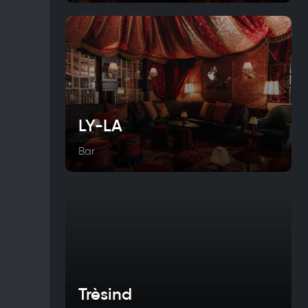
LY-LA
Bar
Trèsind