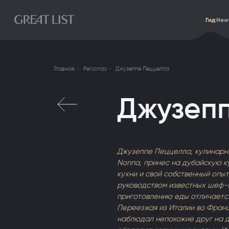
Гид
New
Главная
Personas
Джузеппе Пеццелла
Джузеп
Джузеппе Пеццелла, кулинарн
Nonna, принес на дубайскую к
кухни и свой собственный опыт
руководством известных шеф-п
приготовлению еды отличается
Переезжая из Италии во Франц
наблюдал непохожие друг на 