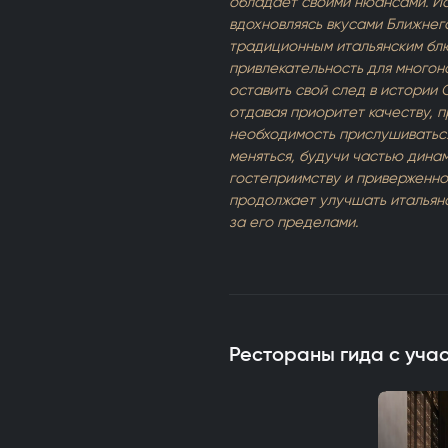
обладает своими нюансами. Ис
вдохновляясь вкусами Ближнег
традиционным итальянским блю
привлекательность для многон
оставить свой след в истории 
отдавая приоритет качеству, п
необходимость прислушиваться
меняться, будучи частью дина
гостеприимству и приверженн
продолжает улучшать итальянск
за его пределами.
Рестораны гида с уча