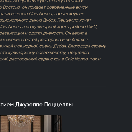
пользуя европейскую технику готовки и
о Востока, он придает современные вкусы
дам из меню Chic Nonna, гарантируя их
ационального рынка Дубая. Пеццелла хочет
Chic Nonna и на кулинарной карте района DIFC,
резентации и адаптируемости. Он верит в
 к мнению гостей ресторана и не бояться
мичной кулинарной сцены Дубая. Благодаря своему
ости кулинарному совершенству, Пеццелла
ий ресторанный сервис как в Chic Nonna, так и
стием Джузеппе Пеццеллы