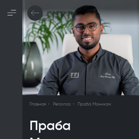
Главная
Personas
Праба Маникам
Праба