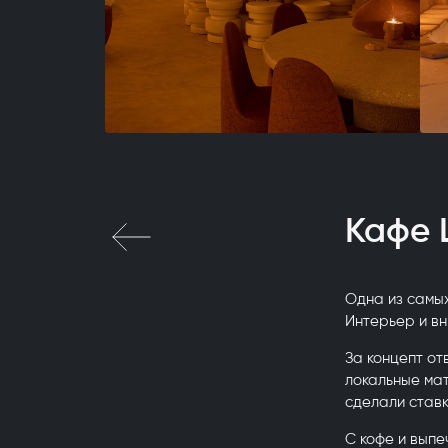
Кафе 
Одна из самы
Интерьер и вн
За концепт от
локальные ма
сделали став
С кофе и выпе