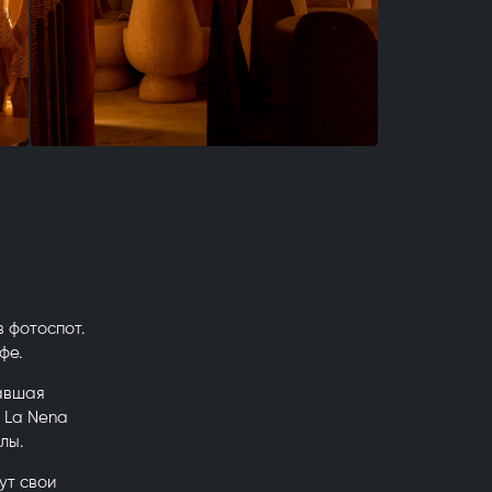
 фотоспот.
фе.
савшая
 La Nena
лы.
ут свои