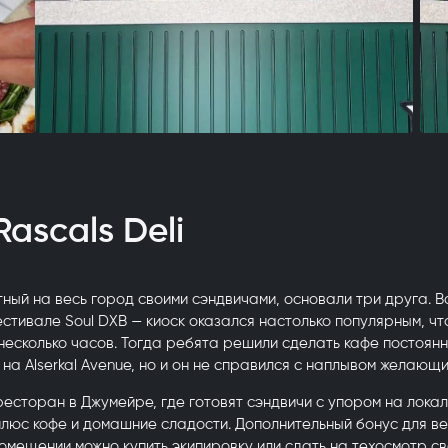
ascals Deli
тный на весь город своими сэндвичами, основали три друга. В
стивале Soul DXB — киоск оказался настолько популярным, чт
несколько часов. Тогда ребята решили сделать кафе постоян
 на Alserkal Avenue, но и он не справился с наплывом желающи
ресторан в Джумейре, где готовят сэндвичи с упором на лока
плюс кофе и домашние сладости. Дополнительный бонус для в
омещении можно купить экипировку или сдать на техосмотр св