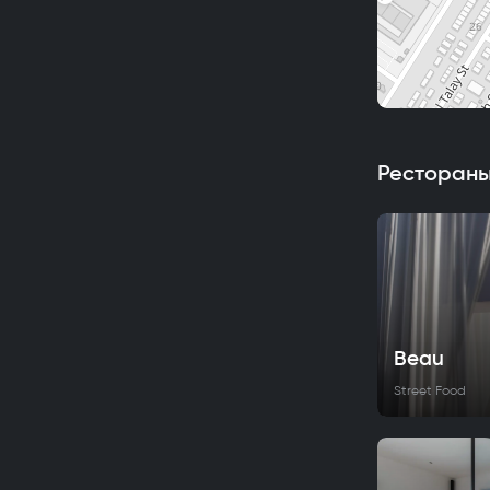
Рестораны
Beau
Street Food