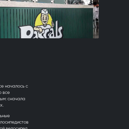
се началось с
о все
ным: сначала
х.
льные
елосипедистов
ой велосипед.