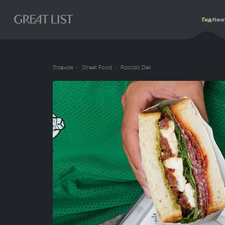
Гид
New
Главная
Street Food
Rascals Deli