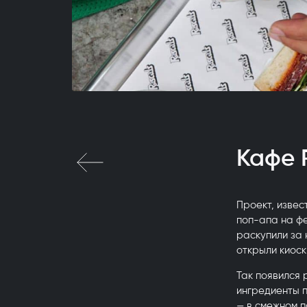
Кафе R
Проект, извес
поп-апа на фе
раскупили за 
открыли киоск
Так появился 
ингредиенты 
— в смежном п