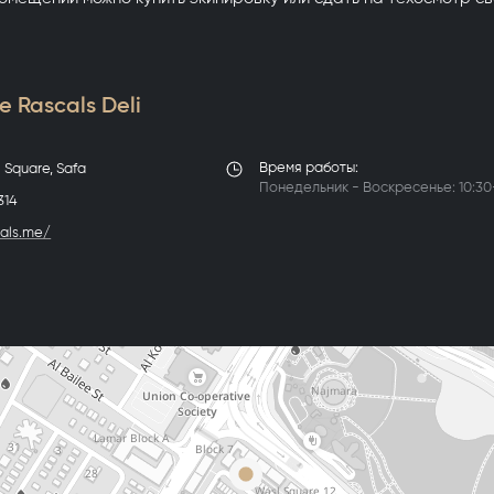
 Rascals Deli
Время работы:
l Square, Safa
Понедельник - Воскресенье: 10:30
314
cals.me/