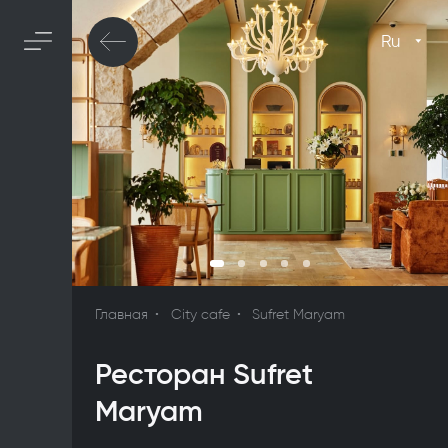
Ru
Главная
City cafe
Sufret Maryam
Ресторан Sufret
Maryam